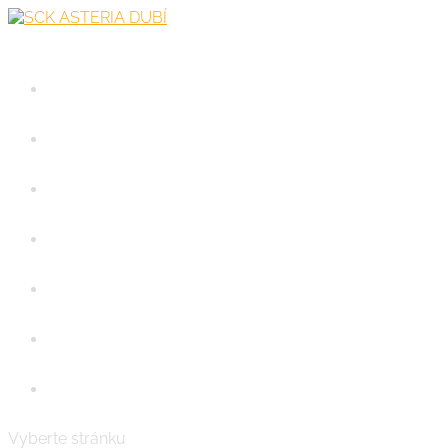
FB
Domů
Aktuality
Tým Asteria
Partneři
Podpořte nás
Kontakt
Vyberte stránku