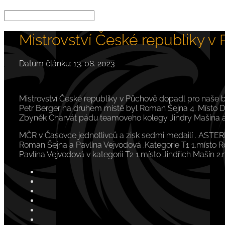
Mistrovství České republiky v
13. 08. 2023
Mistrovství České republiky v Půchově dopadl pro naše b
Petr Berger na druhem místě byl Roman Šejna 4. Místo Dan
Zbyněk Charvát pádu teamoveho kolegy Jindry Mašína a zí
MČR v Časovce jednotlivců a zisk sedmi medailí . ASTERI
Roman Šejna a Pavlína Vejvodová .Kategorie T1 1.místo R
Pavlína Vejvodová v kategorii T2 1.místo Jindřich Maší