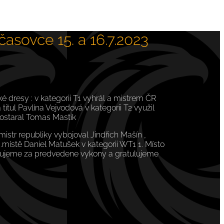
asovce 15. a 16.7.2023
 dresy : v kategorii T1 vyhrál a mistrem ČR
tul Pavlína Vejvodová v kategorii T2 využil
postaral Tomas Mastik
str republiky vybojoval Jindřich Mašín ,
místě Daniel Matušek v kategorii WT1 1. Místo
děkujeme za predvedene vykony a gratulujeme