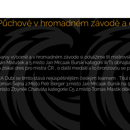
 Půchově v hromadném závodě a č
arvy výborně a v hromadném závode si odvážime tři mistrovské
 Matušek a 5.místo Jan Mrcaak Bursik kategorii WT1 obhájila ti
skal dres pro mistra ČR , o další medaili a to bronzovou se 
A Dubí se tímto stává nejúspěšnějším českým teamem . Titul mi
oman Šejna 2.Místo Petr Berger 3.místo Jan Mrcaak Bursik na 5.
n 2.místo Zbyněk Charváta kategorie C5 2.místo Tomas Mastik 